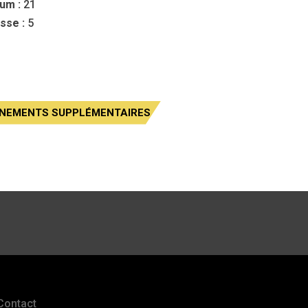
um :
21
sse :
5
GNEMENTS SUPPLÉMENTAIRES
Contact