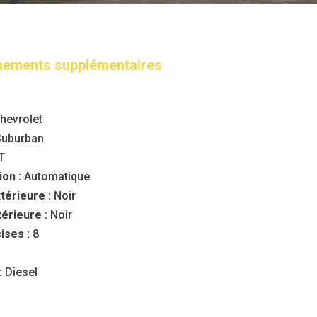
nements supplémentaires
hevrolet
uburban
T
on :
Automatique
térieure :
Noir
térieure :
Noir
ises :
8
:
Diesel