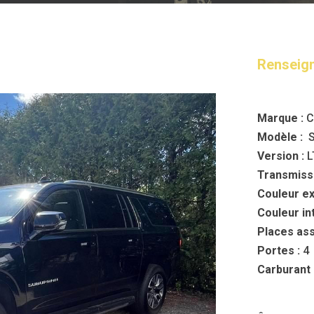
Renseig
Marque :
C
Modèle :
S
Version :
L
Transmissi
Couleur
ex
Couleur
in
Places ass
Portes :
4
Carburant 