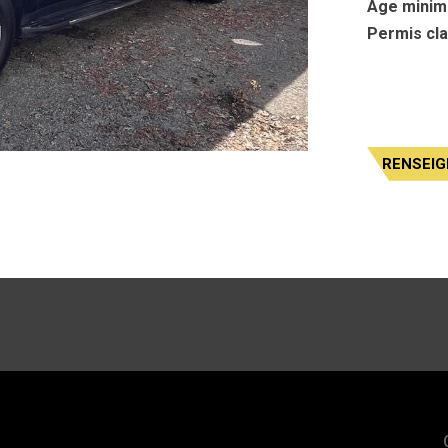
Âge minim
Permis cla
RENSEI