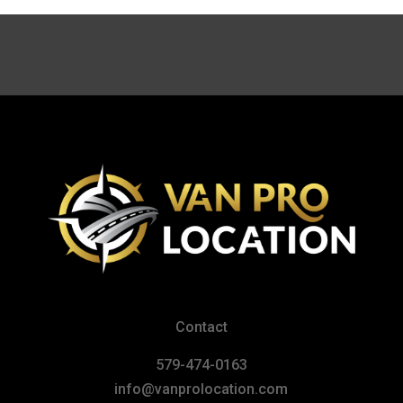
Contact
579-474-0163
info@vanprolocation.com