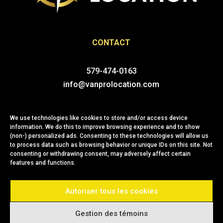
CONTACT
579-474-0163
info@vanprolocation.com
701, rue Notre-Dame
Repentigny (Québec) J6A 2X1
We use technologies like cookies to store and/or access device
information. We do this to improve browsing experience and to show
CANADA
(non-) personalized ads. Consenting to these technologies will allow us
to process data such as browsing behavior or unique IDs on this site. Not
consenting or withdrawing consent, may adversely affect certain
features and functions.
Autoriser tous les cookies
Gestion des témoins
© Van pro 2025 - Tous droits réservés.