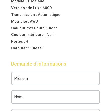
Modèle :
Escalade
Version :
de Luxe 600D
Transmission :
Automatique
Motricité :
AWD
Couleur
extérieure :
Blanc
Couleur
intérieure :
Noir
Portes :
4
Carburant :
Diesel
Demande d’informations
Véhicule
à
vendre
-
Demande
d'informations